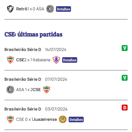
Retrô
1 x 0 ASA
Detalhes
CSE: últimas partidas
V
Brasileirão Série D
14/07/2024
CSE
2 x 1 Itabaiana
Detalhes
V
Brasileirão Série D
07/07/2024
ASA 1 x 2
CSE
D
Brasileirão Série D
03/07/2024
CSE 0 x 1
Juazeirense
Detalhes