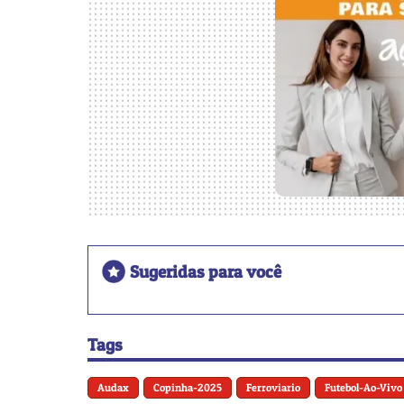
Sugeridas para você
Tags
Audax
Copinha-2025
Ferroviario
Futebol-Ao-Vivo