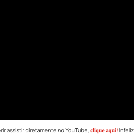
erir assistir diretamente no YouTube,
Infeli
clique aqui!