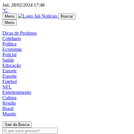
Jaú, 28/02/2024 17:48
°C
Menu
Buscar
Menu
Dicas de Produtos
Cotidiano
Política
Economia
Policial
Saúde
Educação
Esporte
Esporte
Futebol
NFL
Entretenimento
Cultura
Região
Brasil
Mundo
Sair da Busca