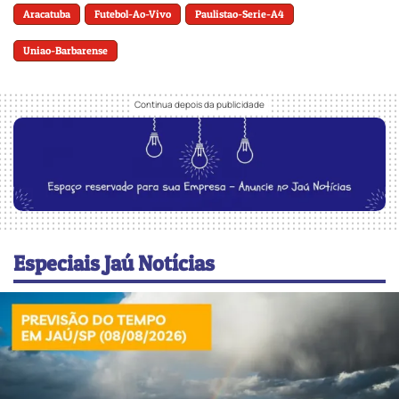
Aracatuba
Futebol-Ao-Vivo
Paulistao-Serie-A4
Uniao-Barbarense
Especiais Jaú Notícias