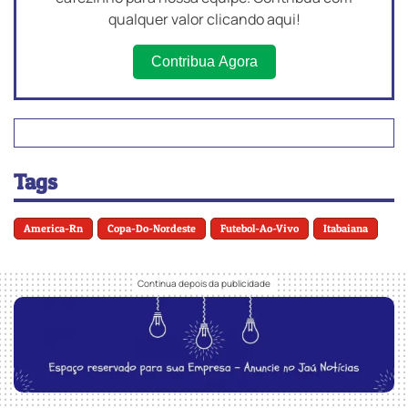
qualquer valor clicando aqui!
Contribua Agora
Tags
America-Rn
Copa-Do-Nordeste
Futebol-Ao-Vivo
Itabaiana