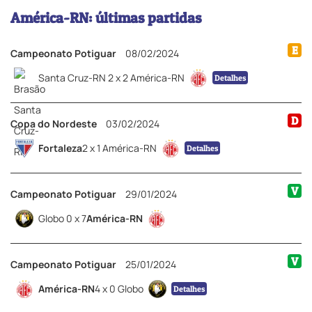
América-RN: últimas partidas
E
Campeonato Potiguar
08/02/2024
Santa Cruz-RN 2 x 2 América-RN
Detalhes
D
Copa do Nordeste
03/02/2024
Fortaleza
2 x 1 América-RN
Detalhes
V
Campeonato Potiguar
29/01/2024
Globo 0 x 7
América-RN
V
Campeonato Potiguar
25/01/2024
América-RN
4 x 0 Globo
Detalhes