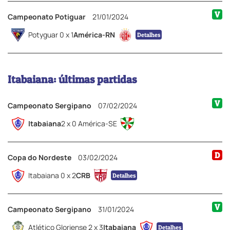
V
Campeonato Potiguar
21/01/2024
Potyguar 0 x 1
América-RN
Detalhes
Itabaiana: últimas partidas
V
Campeonato Sergipano
07/02/2024
Itabaiana
2 x 0 América-SE
D
Copa do Nordeste
03/02/2024
Itabaiana 0 x 2
CRB
Detalhes
V
Campeonato Sergipano
31/01/2024
Atlético Gloriense 2 x 3
Itabaiana
Detalhes