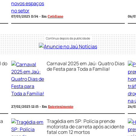
06/0
07/03/2025 11:54 - Em
Cotidiano
l do
Carnaval 2025 em Jaú: Quatro Dias
de Festa para Toda a Família!
27/02/2025 12:15 - Em
Entretenimento
26/0
ta
Tragédia em SP: Polícia prende
motorista de carreta após acidente
fatal com 12 mortos