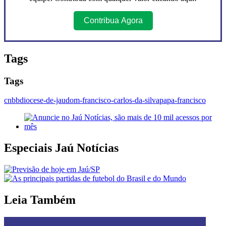
Contribua Agora
Tags
Tags
cnbb
diocese-de-jau
dom-francisco-carlos-da-silva
papa-francisco
Especiais Jaú Notícias
Leia Também