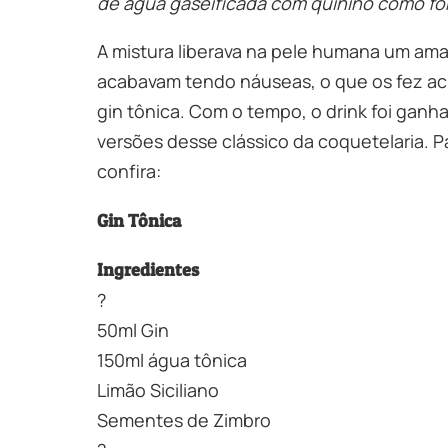
de água gaseificada com quinino como for
A mistura liberava na pele humana um am
acabavam tendo náuseas, o que os fez acres
gin tônica. Com o tempo, o drink foi ganh
versões desse clássico da coquetelaria. 
confira:
Gin Tônica
Ingredientes
?
50ml Gin
150ml água tônica
Limão Siciliano
Sementes de Zimbro