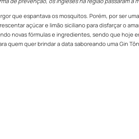
ma de prevenção, os ingleses na região passaram a mi
argor que espantava os mosquitos. Porém, por ser um
centar açúcar e limão siciliano para disfarçar o amar
ando novas fórmulas e ingredientes, sendo que hoje em
Para quem quer brindar a data saboreando uma Gin Tôn