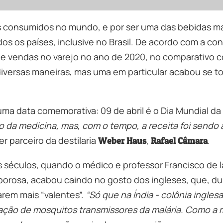
 consumidos no mundo, e por ser uma das bebidas mais
 os países, inclusive no Brasil. De acordo com a cons
de vendas no varejo no ano de 2020, no comparativo co
 diversas maneiras, mas uma em particular acabou se t
ma data comemorativa: 09 de abril é o Dia Mundial da
 da medicina, mas, com o tempo, a receita foi sendo
er parceiro da destilaria
,
.
Weber Haus
Rafael Câmara
s séculos, quando o médico e professor Francisco de la
saborosa, acabou caindo no gosto dos ingleses, que, d
carem mais “valentes”.
“Só que na Índia - colônia ingles
eração de mosquitos transmissores da malária. Como a