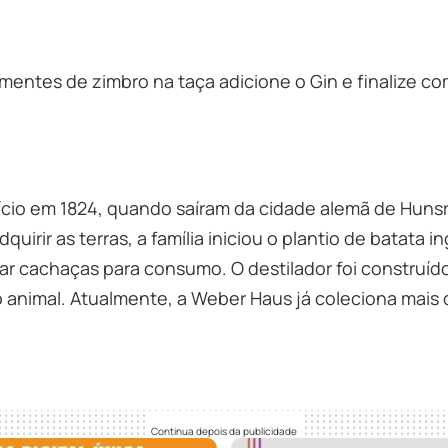
sementes de zimbro na taça adicione o Gin e finalize c
 início em 1824, quando saíram da cidade alemã de Hun
uirir as terras, a família iniciou o plantio de batata i
r cachaças para consumo. O destilador foi construíd
nimal. Atualmente, a Weber Haus já coleciona mais d