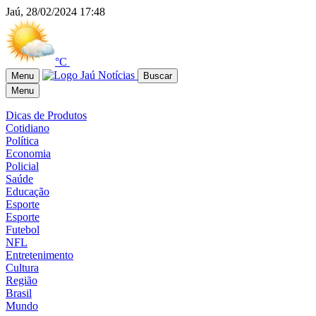
Jaú, 28/02/2024 17:48
°C
Menu
Buscar
Menu
Dicas de Produtos
Cotidiano
Política
Economia
Policial
Saúde
Educação
Esporte
Esporte
Futebol
NFL
Entretenimento
Cultura
Região
Brasil
Mundo