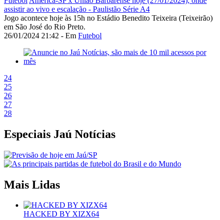
Futebol
América-SP x União Barbarense hoje (27/01/2024), onde
assistir ao vivo e escalação - Paulistão Série A4
Jogo acontece hoje às 15h no Estádio Benedito Teixeira (Teixeirão)
em São José do Rio Preto.
26/01/2024 21:42 - Em
Futebol
24
25
26
27
28
Especiais Jaú Notícias
Mais Lidas
HACKED BY XIZX64